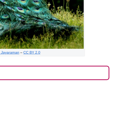
 Jayaraman
–
CC BY 2.0