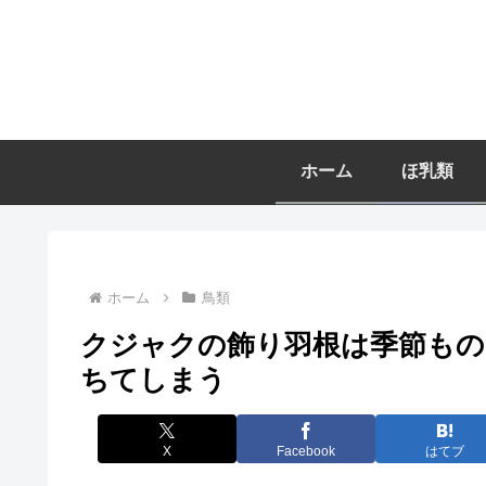
ホーム
ほ乳類
ホーム
鳥類
クジャクの飾り羽根は季節もの
ちてしまう
X
Facebook
はてブ