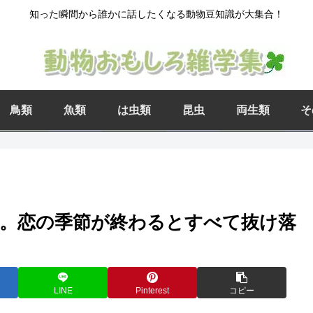
知った瞬間から誰かに話したくなる動物豆知識が大集合！
鳥類
魚類
は虫類
昆虫
両生類
そ
。恋の季節が終わるとすべて抜け落
LINE
Pinterest
コピー