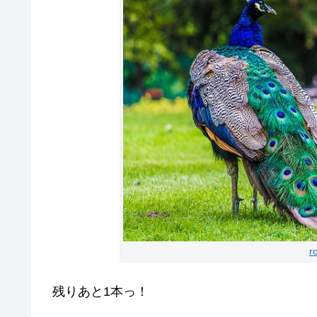
r
残りあと1本っ！