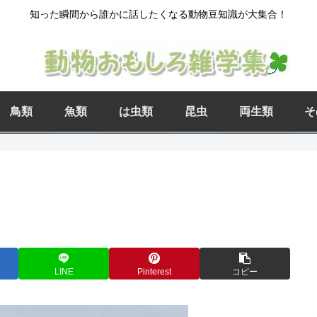
知った瞬間から誰かに話したくなる動物豆知識が大集合！
鳥類
魚類
は虫類
昆虫
両生類
そ
う
LINE
Pinterest
コピー