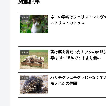
関連記事
ネコの学名はフェリス・シルヴ
ほ乳類
ストリス・カトゥス
実は筋肉質だった！ブタの体脂
ほ乳類
率は14～15％でヒトより低い
ハリモグラはモグラじゃなくて
ほ乳類
モノハシの仲間