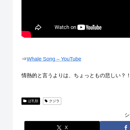
⇒
Whale Song – YouTube
情熱的と言うよりは、ちょっともの悲しい？
ほ乳類
クジラ
シ
X