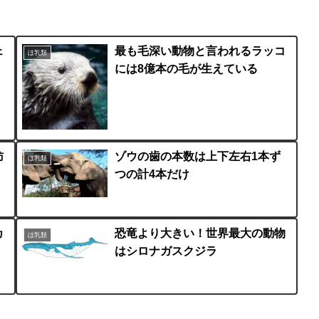
ェ
最も毛深い動物と言われるラッコ
ほ乳類
には8億本の毛が生えている
肪
ゾウの歯の本数は上下左右1本ず
ほ乳類
つの計4本だけ
カ
恐竜より大きい！世界最大の動物
ほ乳類
はシロナガスクジラ