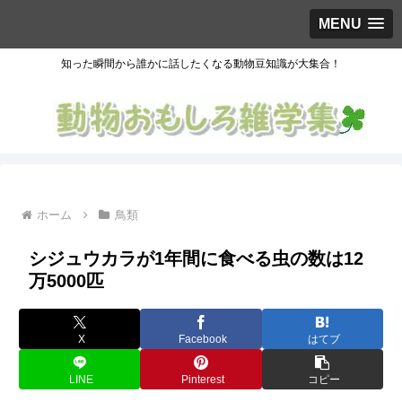
MENU
知った瞬間から誰かに話したくなる動物豆知識が大集合！
ホーム
鳥類
シジュウカラが1年間に食べる虫の数は12
万5000匹
X
Facebook
はてブ
LINE
Pinterest
コピー