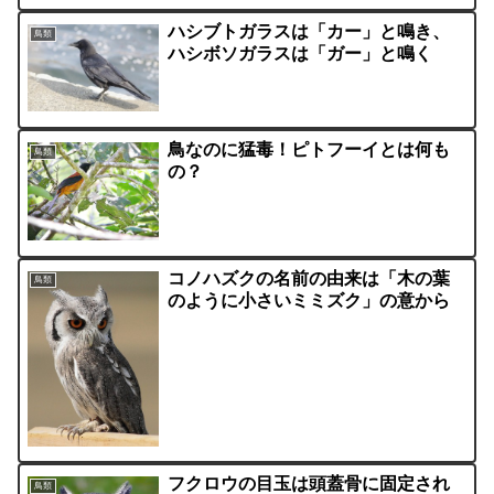
ハシブトガラスは「カー」と鳴き、
鳥類
ハシボソガラスは「ガー」と鳴く
鳥なのに猛毒！ピトフーイとは何も
鳥類
の？
コノハズクの名前の由来は「木の葉
鳥類
のように小さいミミズク」の意から
フクロウの目玉は頭蓋骨に固定され
鳥類