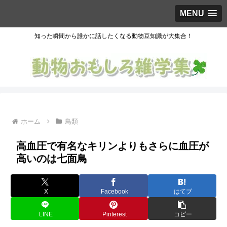
MENU
知った瞬間から誰かに話したくなる動物豆知識が大集合！
ホーム
鳥類
高血圧で有名なキリンよりもさらに血圧が
高いのは七面鳥
X
Facebook
はてブ
LINE
Pinterest
コピー