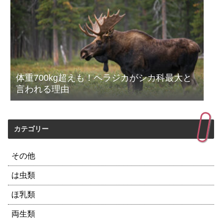
体重700kg超えも！ヘラジカがシカ科最大と
言われる理由
カテゴリー
その他
は虫類
ほ乳類
両生類