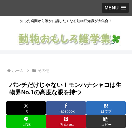
MENU
知った瞬間から誰かに話したくなる動物豆知識が大集合！
ホーム
その他
パンチだけじゃない！モンハナシャコは生
物界No.1の高度な眼を持つ
X
Facebook
はてブ
LINE
Pinterest
コピー