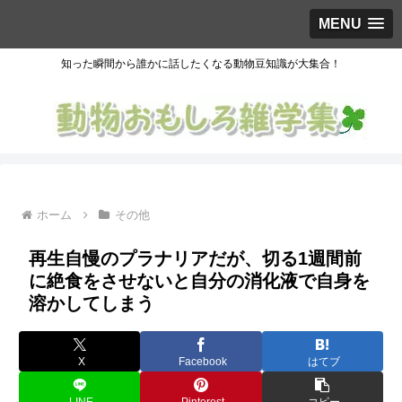
MENU
知った瞬間から誰かに話したくなる動物豆知識が大集合！
ホーム
その他
再生自慢のプラナリアだが、切る1週間前
に絶食をさせないと自分の消化液で自身を
溶かしてしまう
X
Facebook
はてブ
LINE
Pinterest
コピー