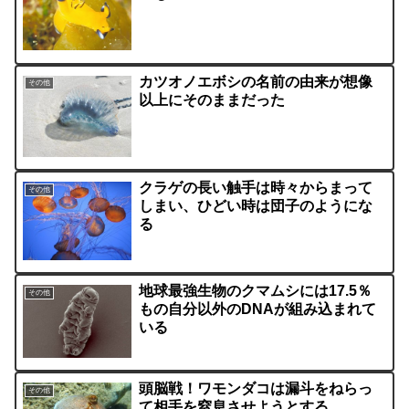
カツオノエボシの名前の由来が想像
その他
以上にそのままだった
クラゲの長い触手は時々からまって
その他
しまい、ひどい時は団子のようにな
る
地球最強生物のクマムシには17.5％
その他
もの自分以外のDNAが組み込まれて
いる
頭脳戦！ワモンダコは漏斗をねらっ
その他
て相手を窒息させようとする