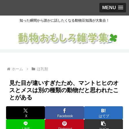
MENU
知った瞬間から誰かに話したくなる動物豆知識が大集合！
ホーム
ほ乳類
見た目が違いすぎたため、マントヒヒのオ
スとメスは別の種類の動物だと思われたこ
とがある
X
Facebook
はてブ
LINE
Pinterest
コピー