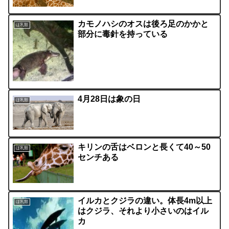
カモノハシのオスは後ろ足のかかと
ほ乳類
部分に毒針を持っている
4月28日は象の日
ほ乳類
キリンの舌はベロンと長くて40～50
ほ乳類
センチある
イルカとクジラの違い。体長4m以上
ほ乳類
はクジラ、それより小さいのはイル
カ