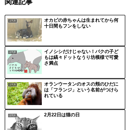
関連記事
オカピの赤ちゃんは生まれてから何
ほ乳類
十日間もフンをしない
イノシシだけじゃない！バクの子ど
ほ乳類
もは縞々ドットなうり坊模様で可愛
さ満点
オランウータンのオスの頬のひだに
ほ乳類
は「フランジ」という名前がつけら
れている
2月22日は猫の日
ほ乳類