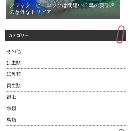
クジャク＝ピーコックは間違い!? 鳥の英語名
の意外なトリビア
カテゴリー
その他
は虫類
ほ乳類
両生類
昆虫
魚類
鳥類