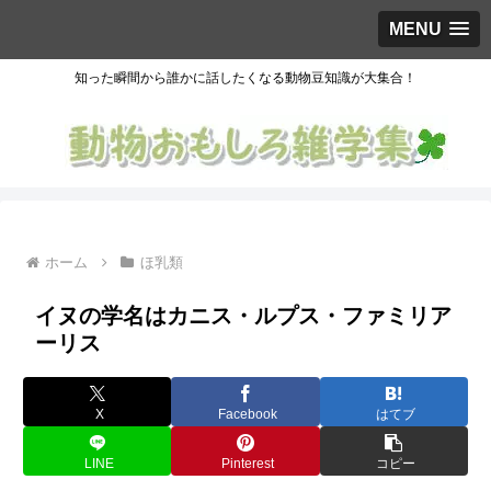
MENU
知った瞬間から誰かに話したくなる動物豆知識が大集合！
ホーム
ほ乳類
イヌの学名はカニス・ルプス・ファミリア
ーリス
X
Facebook
はてブ
LINE
Pinterest
コピー